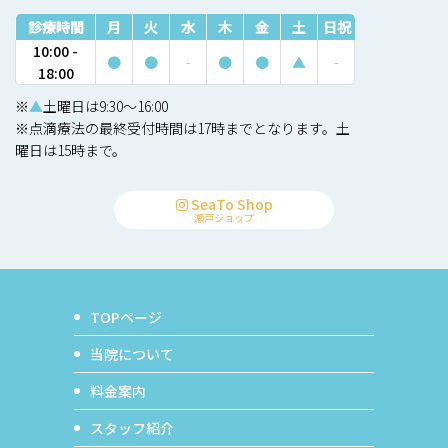
診療時間
月
火
水
木
金
土
日祝
10:00 -
●
●
-
●
●
▲
-
18:00
※
▲
土曜日は9:30〜16:00
※点滴療法の最終受付時間は17時までとなります。土
曜日は15時まで。
SeaTo Shop
瀬戸ショップ
TOPページ
当院について
料金案内
スタッフ紹介